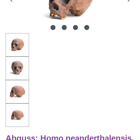
Abguss: Homo neanderthalensis,