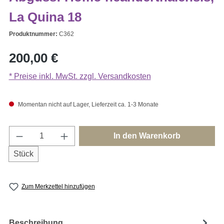
La Quina 18
Produktnummer:
C362
Regulärer Preis:
200,00 €
* Preise inkl. MwSt. zzgl. Versandkosten
Momentan nicht auf Lager, Lieferzeit ca. 1-3 Monate
Produkt Anzahl: Gib den gewünschten Wert e
In den Warenkorb
Stück
Zum Merkzettel hinzufügen
Beschreibung