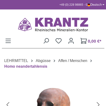
Deutsch
+49 (0) 228 98865 - 0
Zum Hauptinhalt springen
0,00 €*
LEHRMITTEL
Abgüsse
Affen / Menschen
Homo neandertahlensis