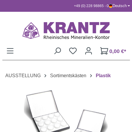
Deutsch
+49 (0) 228 98865 - 0
Zum Hauptinhalt springen
0,00 €*
AUSSTELLUNG
Sortimentskästen
Plastik