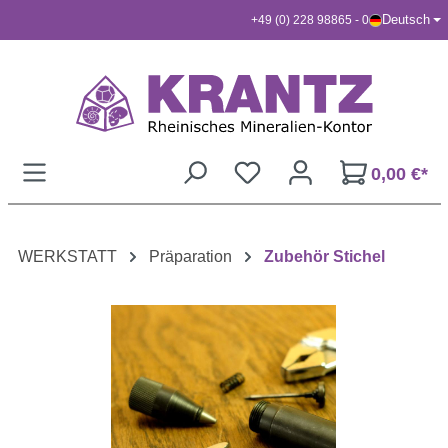
Deutsch
+49 (0) 228 98865 - 0
Zum Hauptinhalt springen
0,00 €*
WERKSTATT
Präparation
Zubehör Stichel