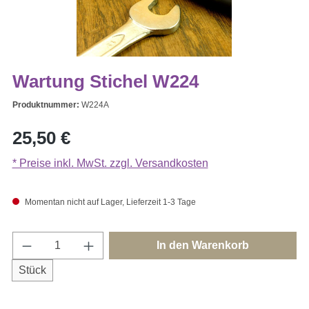
Wartung Stichel W224
Produktnummer:
W224A
Regulärer Preis:
25,50 €
* Preise inkl. MwSt. zzgl. Versandkosten
Momentan nicht auf Lager, Lieferzeit 1-3 Tage
Produkt Anzahl: Gib den gewünschten Wert e
In den Warenkorb
Stück