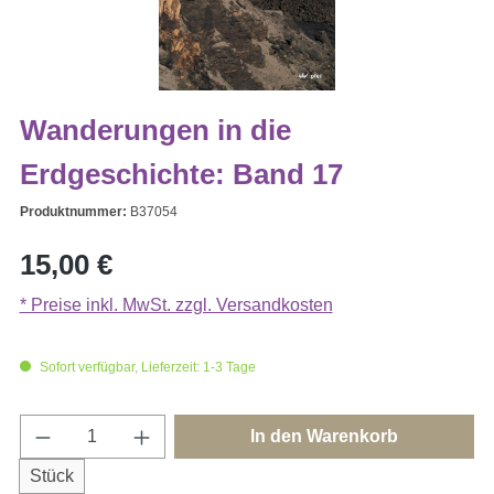
Wanderungen in die
Erdgeschichte: Band 17
Produktnummer:
B37054
Regulärer Preis:
15,00 €
* Preise inkl. MwSt. zzgl. Versandkosten
Sofort verfügbar, Lieferzeit: 1-3 Tage
Produkt Anzahl: Gib den gewünschten Wert e
In den Warenkorb
Stück