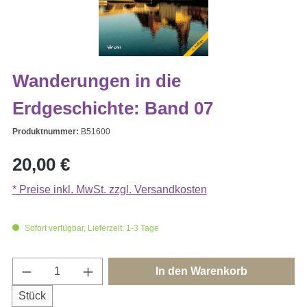
Wanderungen in die
Erdgeschichte: Band 07
Produktnummer:
B51600
Regulärer Preis:
20,00 €
* Preise inkl. MwSt. zzgl. Versandkosten
Sofort verfügbar, Lieferzeit: 1-3 Tage
Produkt Anzahl: Gib den gewünschten Wert e
In den Warenkorb
Stück