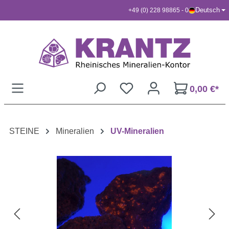
Deutsch
+49 (0) 228 98865 - 0
Zum Hauptinhalt springen
0,00 €*
STEINE
Mineralien
UV-Mineralien