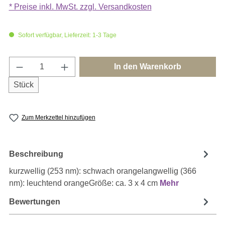
* Preise inkl. MwSt. zzgl. Versandkosten
Sofort verfügbar, Lieferzeit: 1-3 Tage
Produkt Anzahl: Gib den gewünschten Wert e
In den Warenkorb
Stück
Zum Merkzettel hinzufügen
Beschreibung
kurzwellig (253 nm): schwach orangelangwellig (366
nm): leuchtend orangeGröße: ca. 3 x 4 cm
Mehr
Bewertungen