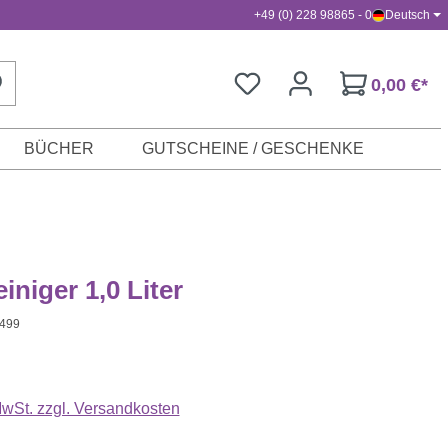
+49 (0) 228 98865 - 0
Deutsch
0,00 €*
BÜCHER
GUTSCHEINE / GESCHENKE
iniger 1,0 Liter
I499
s:
 MwSt. zzgl. Versandkosten