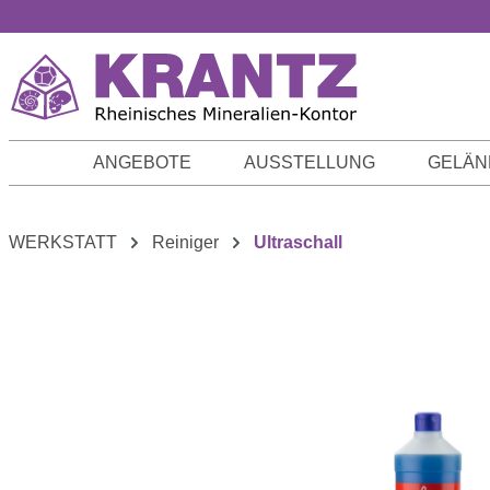
m Hauptinhalt springen
Zur Suche springen
Zur Hauptnavigation springen
ANGEBOTE
AUSSTELLUNG
GELÄN
WERKSTATT
Reiniger
Ultraschall