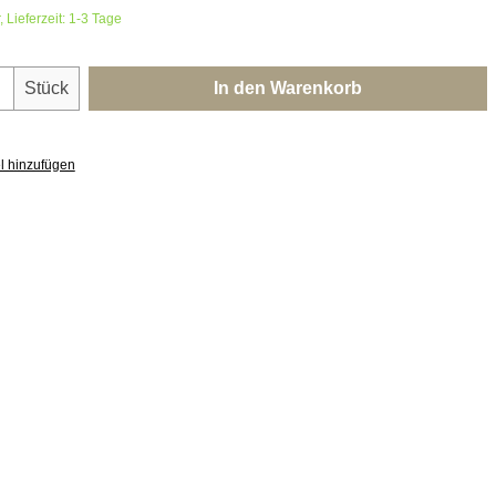
 Lieferzeit: 1-3 Tage
nzahl: Gib den gewünschten Wert ein oder 
Stück
In den Warenkorb
l hinzufügen