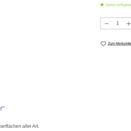
Sofort verfügbar,
Produkt A
Zum Merkzette
r"
erflächen aller Art.