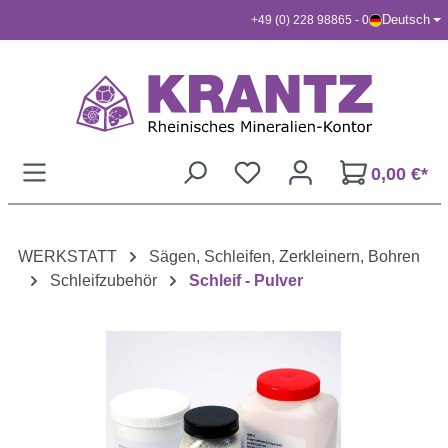
Deutsch
+49 (0) 228 98865 - 0
Zum Hauptinhalt springen
0,00 €*
WERKSTATT
Sägen, Schleifen, Zerkleinern, Bohren
Schleifzubehör
Schleif - Pulver