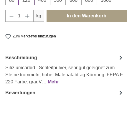
80
220
400
500
600
800
1000
Produkt Anzahl: Gib den gewünschten Wert e
kg
In den Warenkorb
Zum Merkzettel hinzufügen
Beschreibung
Siliziumcarbid - Schleifpulver, sehr gut geeignet zum
Steine trommeln, hoher Materialabtrag.Körnung: FEPA F
220 Farbe: grauV…
Mehr
Bewertungen