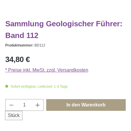
Sammlung Geologischer Führer:
Band 112
Produktnummer:
BD112
Regulärer Preis:
34,80 €
* Preise inkl. MwSt. zzgl. Versandkosten
Sofort verfügbar, Lieferzeit: 1-3 Tage
Produkt Anzahl: Gib den gewünschten Wert e
In den Warenkorb
Stück