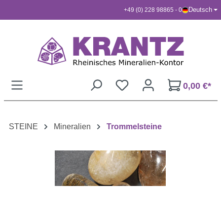
Deutsch
+49 (0) 228 98865 - 0
Zum Hauptinhalt springen
0,00 €*
STEINE
Mineralien
Trommelsteine