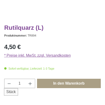
Rutilquarz (L)
Produktnummer:
TR894
Regulärer Preis:
4,50 €
* Preise inkl. MwSt. zzgl. Versandkosten
Sofort verfügbar, Lieferzeit: 1-3 Tage
Produkt Anzahl: Gib den gewünschten Wert e
In den Warenkorb
Stück