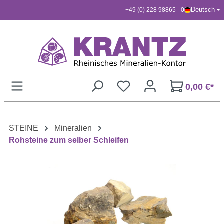
Deutsch
+49 (0) 228 98865 - 0
Zum Hauptinhalt springen
0,00 €*
STEINE
Mineralien
Rohsteine zum selber Schleifen