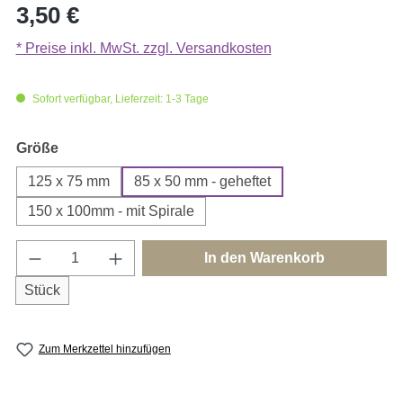
Regulärer Preis:
3,50 €
* Preise inkl. MwSt. zzgl. Versandkosten
Sofort verfügbar, Lieferzeit: 1-3 Tage
auswählen
Größe
125 x 75 mm
85 x 50 mm - geheftet
150 x 100mm - mit Spirale
Produkt Anzahl: Gib den gewünschten Wert e
In den Warenkorb
Stück
Zum Merkzettel hinzufügen