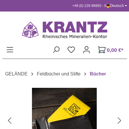
Deutsch
+49 (0) 228 98865 - 0
Zum Hauptinhalt springen
0,00 €*
GELÄNDE
Feldbücher und Stifte
Bücher