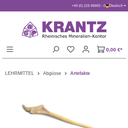
Deutsch
+49 (0) 228 98865 - 0
Zum Hauptinhalt springen
0,00 €*
LEHRMITTEL
Abgüsse
Artefakte