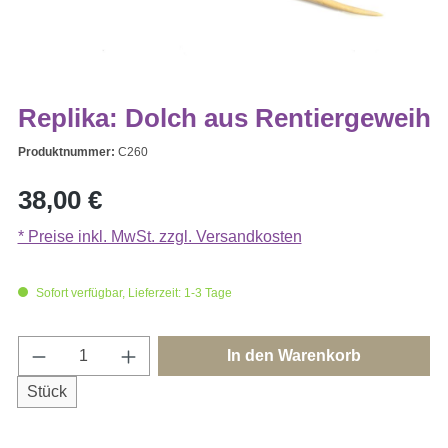
Replika: Dolch aus Rentiergeweih
Produktnummer:
C260
Regulärer Preis:
38,00 €
* Preise inkl. MwSt. zzgl. Versandkosten
Sofort verfügbar, Lieferzeit: 1-3 Tage
Produkt Anzahl: Gib den gewünschten Wert e
In den Warenkorb
Stück