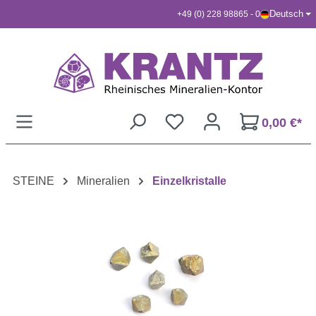
Deutsch
+49 (0) 228 98865 - 0
Zum Hauptinhalt springen
0,00 €*
STEINE
Mineralien
Einzelkristalle