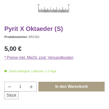
Pyrit X Oktaeder (S)
Produktnummer:
KR2301
Regulärer Preis:
5,00 €
* Preise inkl. MwSt. zzgl. Versandkosten
Sofort verfügbar, Lieferzeit: 1-3 Tage
Produkt Anzahl: Gib den gewünschten Wert e
In den Warenkorb
Stück