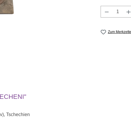
Produkt A
Zum Merkzette
DECHENI"
v), Tschechien