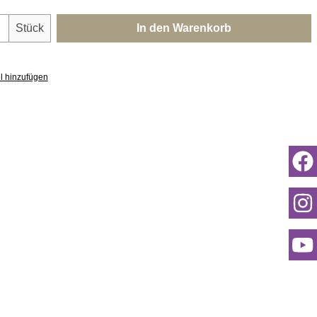
nzahl: Gib den gewünschten Wert ein oder 
Stück
In den Warenkorb
l hinzufügen