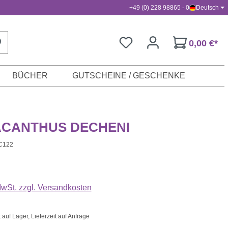
+49 (0) 228 98865 - 0
Deutsch
0,00 €*
BÜCHER
GUTSCHEINE / GESCHENKE
CANTHUS DECHENI
C122
s:
 MwSt. zzgl. Versandkosten
uf Lager, Lieferzeit auf Anfrage