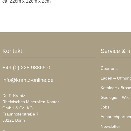
ca. 22cm x 12cm x 2cm
Kontakt
Service & I
+49 (0) 228 98865-0
Über uns
Laden – Öffnung
info@krantz-online.de
Kataloge / Bros
Dr. F. Krantz
Geologie – Wiki
Rheinisches Mineralien-Kontor
Jobs
GmbH & Co. KG
Fraunhoferstraße 7
Ansprechpartne
53121 Bonn
Newsletter