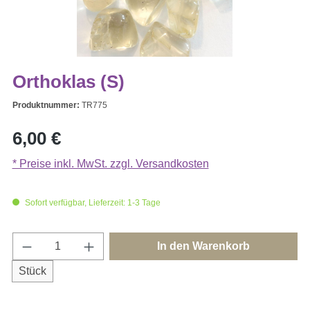
Orthoklas (S)
Produktnummer:
TR775
Regulärer Preis:
6,00 €
* Preise inkl. MwSt. zzgl. Versandkosten
Sofort verfügbar, Lieferzeit: 1-3 Tage
Produkt Anzahl: Gib den gewünschten Wert e
In den Warenkorb
Stück