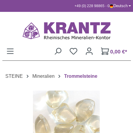
Deutsch
+49 (0) 228 98865 - 0
Zum Hauptinhalt springen
0,00 €*
STEINE
Mineralien
Trommelsteine