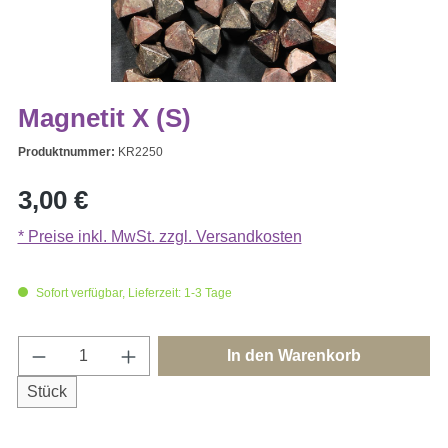
Magnetit X (S)
Produktnummer:
KR2250
Regulärer Preis:
3,00 €
* Preise inkl. MwSt. zzgl. Versandkosten
Sofort verfügbar, Lieferzeit: 1-3 Tage
Produkt Anzahl: Gib den gewünschten Wert e
In den Warenkorb
Stück