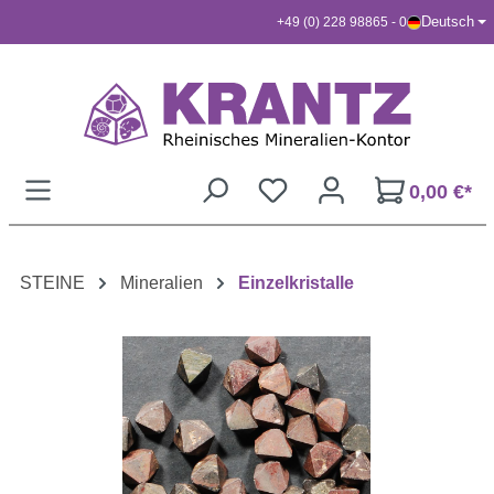
Deutsch
+49 (0) 228 98865 - 0
Zum Hauptinhalt springen
0,00 €*
STEINE
Mineralien
Einzelkristalle