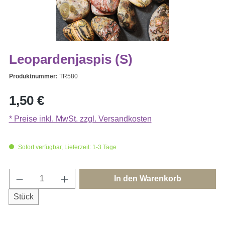
Leopardenjaspis (S)
Produktnummer:
TR580
Regulärer Preis:
1,50 €
* Preise inkl. MwSt. zzgl. Versandkosten
Sofort verfügbar, Lieferzeit: 1-3 Tage
Produkt Anzahl: Gib den gewünschten Wert e
In den Warenkorb
Stück