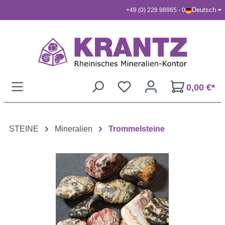
Deutsch
+49 (0) 228 98865 - 0
Zum Hauptinhalt springen
0,00 €*
STEINE
Mineralien
Trommelsteine