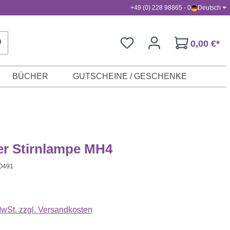
+49 (0) 228 98865 - 0
Deutsch
0,00 €*
BÜCHER
GUTSCHEINE / GESCHENKE
er Stirnlampe MH4
O491
s:
 MwSt. zzgl. Versandkosten