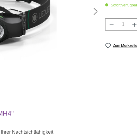
Sofort verfügbar,
Produkt A
Zum Merkzette
 MH4"
Ihrer Nachtsichtfähigkeit