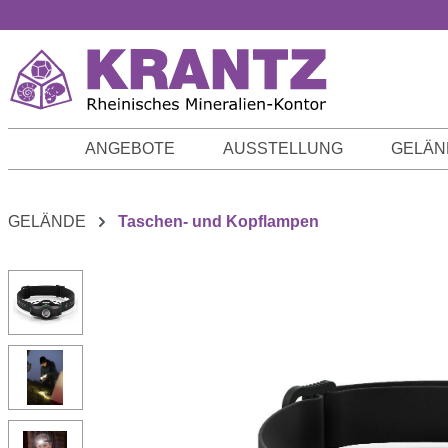
m Hauptinhalt springen
Zur Suche springen
Zur Hauptnavigation springen
ANGEBOTE
AUSSTELLUNG
GELÄN
GELÄNDE
Taschen- und Kopflampen