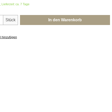
 Lieferzeit: ca. 7 Tage
nzahl: Gib den gewünschten Wert ein oder 
Stück
In den Warenkorb
l hinzufügen