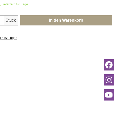
 Lieferzeit: 1-3 Tage
nzahl: Gib den gewünschten Wert ein oder 
Stück
In den Warenkorb
l hinzufügen