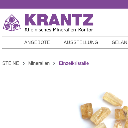
m Hauptinhalt springen
Zur Suche springen
Zur Hauptnavigation springen
ANGEBOTE
AUSSTELLUNG
GELÄN
STEINE
Mineralien
Einzelkristalle