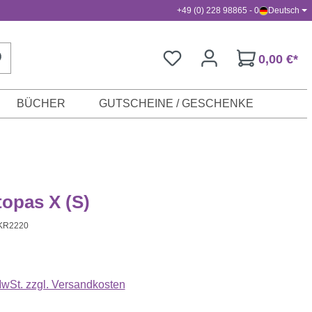
+49 (0) 228 98865 - 0
Deutsch
0,00 €*
BÜCHER
GUTSCHEINE / GESCHENKE
topas X (S)
KR2220
s:
 MwSt. zzgl. Versandkosten