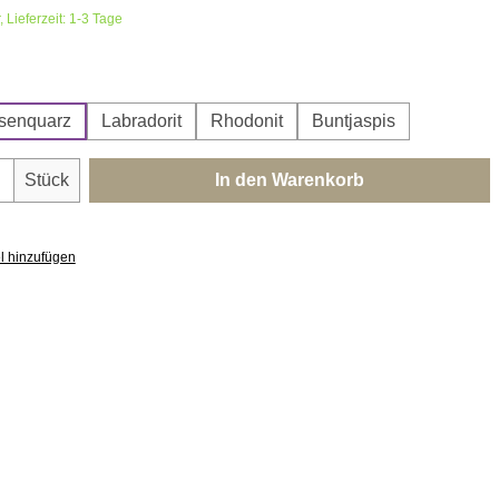
 Lieferzeit: 1-3 Tage
ählen
senquarz
Labradorit
Rhodonit
Buntjaspis
nzahl: Gib den gewünschten Wert ein oder 
Stück
In den Warenkorb
l hinzufügen