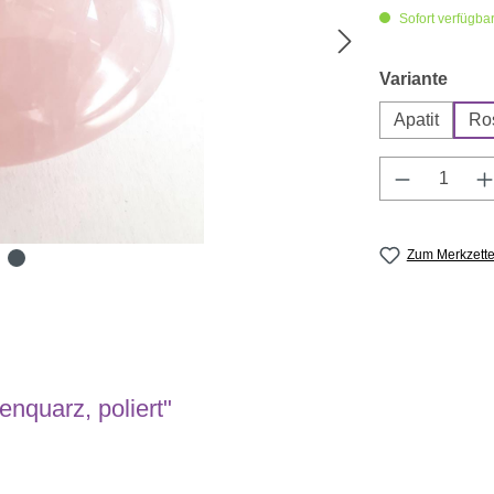
Sofort verfügbar,
ausw
Variante
Apatit
Ro
Produkt A
Zum Merkzette
nquarz, poliert"