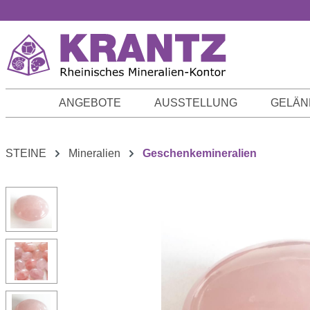
m Hauptinhalt springen
Zur Suche springen
Zur Hauptnavigation springen
ANGEBOTE
AUSSTELLUNG
GELÄN
STEINE
Mineralien
Geschenkemineralien