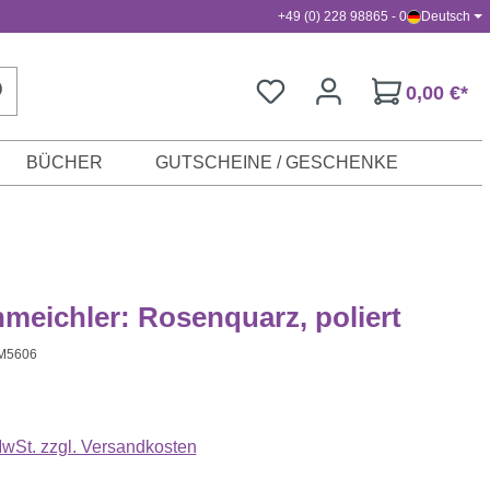
+49 (0) 228 98865 - 0
Deutsch
0,00 €*
BÜCHER
GUTSCHEINE / GESCHENKE
meichler: Rosenquarz, poliert
M5606
s:
 MwSt. zzgl. Versandkosten