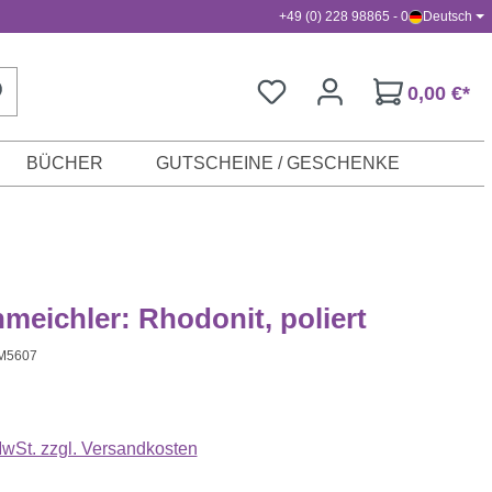
+49 (0) 228 98865 - 0
Deutsch
0,00 €*
BÜCHER
GUTSCHEINE / GESCHENKE
eichler: Rhodonit, poliert
M5607
s:
 MwSt. zzgl. Versandkosten