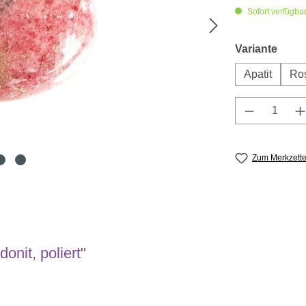
Sofort verfügbar,
ausw
Variante
Apatit
Ro
Produkt A
Zum Merkzette
nit, poliert"