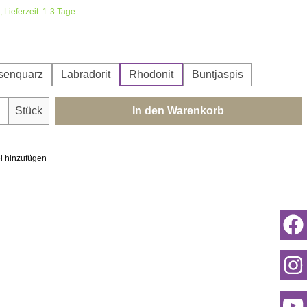
 Lieferzeit: 1-3 Tage
ählen
senquarz
Labradorit
Rhodonit
Buntjaspis
nzahl: Gib den gewünschten Wert ein oder 
Stück
In den Warenkorb
l hinzufügen