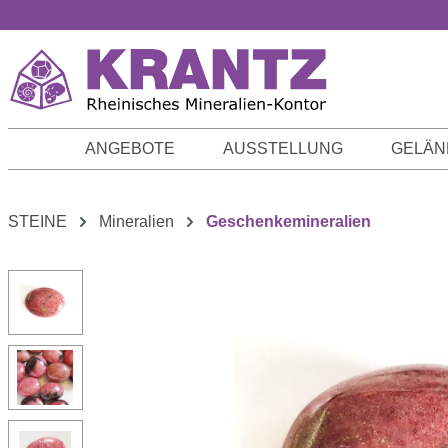
m Hauptinhalt springen
Zur Suche springen
Zur Hauptnavigation springen
ANGEBOTE
AUSSTELLUNG
GELÄN
STEINE
Mineralien
Geschenkemineralien