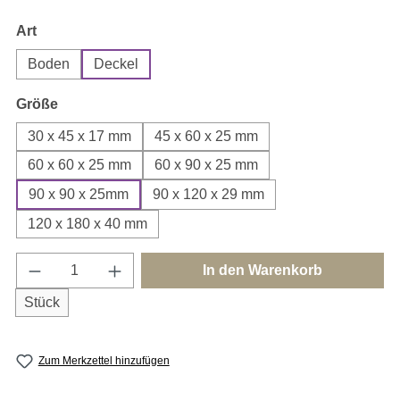
auswählen
Art
Boden
Deckel
auswählen
Größe
30 x 45 x 17 mm
45 x 60 x 25 mm
60 x 60 x 25 mm
60 x 90 x 25 mm
90 x 90 x 25mm
90 x 120 x 29 mm
120 x 180 x 40 mm
Produkt Anzahl: Gib den gewünschten Wert e
In den Warenkorb
Stück
Zum Merkzettel hinzufügen