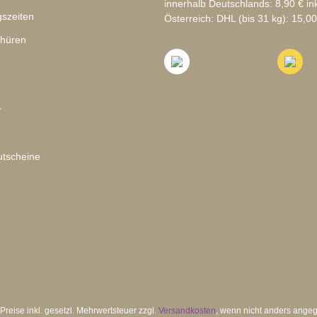
innerhalb Deutschlands: 8,90 € in
szeiten
Österreich: DHL (bis 31 kg): 15,00
chüren
r
tscheine
 Preise inkl. gesetzl. Mehrwertsteuer zzgl.
Versandkosten
, wenn nicht anders ange