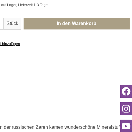
uf Lager, Lieferzeit 1-3 Tage
nzahl: Gib den gewünschten Wert ein oder 
Stück
In den Warenkorb
l hinzufügen
iten der russischen Zaren kamen wunderschöne Mineralstufen in