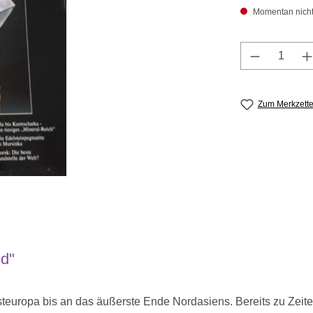
Momentan nicht a
Produkt A
Zum Merkzette
nd"
 Osteuropa bis an das äußerste Ende Nordasiens. Bereits zu Ze