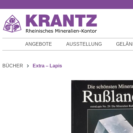
m Hauptinhalt springen
Zur Suche springen
Zur Hauptnavigation springen
ANGEBOTE
AUSSTELLUNG
GELÄN
BÜCHER
Extra – Lapis