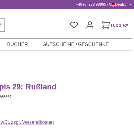
+49 (0) 228 98865 - 0
Deutsch
0,00 €*
BÜCHER
GUTSCHEINE / GESCHENKE
pis 29: Rußland
B65667
s:
 MwSt. zzgl. Versandkosten