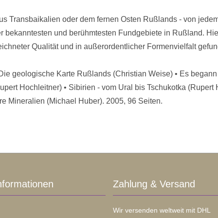
aus Transbaikalien oder dem fernen Osten Rußlands - von jedem
er bekanntesten und berühmtesten Fundgebiete in Rußland. Hie
eichneter Qualität und in außerordentlicher Formenvielfalt gefu
ie geologische Karte Rußlands (Christian Weise) • Es begann mi
pert Hochleitner) • Sibirien - vom Ural bis Tschukotka (Rupert
re Mineralien (Michael Huber). 2005, 96 Seiten.
nformationen
Zahlung & Versand
Wir versenden weltweit mit DHL