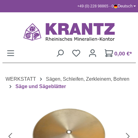
Deutsch
+49 (0) 228 98865 - 0
Zum Hauptinhalt springen
0,00 €*
WERKSTATT
Sägen, Schleifen, Zerkleinern, Bohren
Säge und Sägeblätter