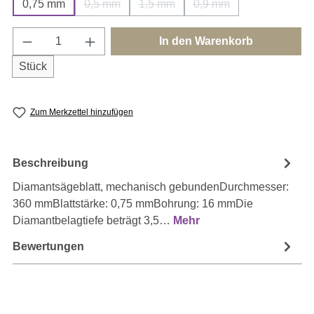
0,75 mm
0,5 mm
1,5 mm
0,9 mm
(Diese Option ist zurzeit nicht verfügbar.)
(Diese Option ist zurzeit nicht verfü
(Diese Option ist zurzei
Produkt Anzahl: Gib den gewünschten Wert e
In den Warenkorb
Stück
Zum Merkzettel hinzufügen
Beschreibung
Diamantsägeblatt, mechanisch gebundenDurchmesser:
360 mmBlattstärke: 0,75 mmBohrung: 16 mmDie
Diamantbelagtiefe beträgt 3,5…
Mehr
Bewertungen