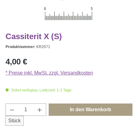
Cassiterit X (S)
Produktnummer:
KR2071
Regulärer Preis:
4,00 €
* Preise inkl. MwSt. zzgl. Versandkosten
Sofort verfügbar, Lieferzeit: 1-3 Tage
Produkt Anzahl: Gib den gewünschten Wert e
In den Warenkorb
Stück