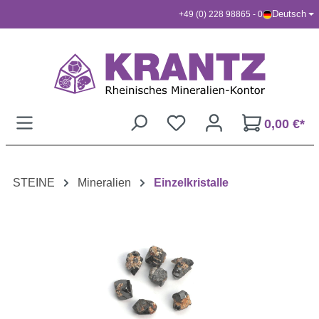
Deutsch
+49 (0) 228 98865 - 0
Zum Hauptinhalt springen
0,00 €*
STEINE
Mineralien
Einzelkristalle