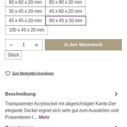
60 x 60 x 20 mm
80 x 80 x 20 mm
30 x 45 x 20 mm
45 x 60 x 20 mm
45 x 45 x 20 mm
80 x 45 x 20 mm
100 x 45 x 20 mm
Produkt Anzahl: Gib den gewünschten Wert e
In den Warenkorb
Stück
Zum Merkzettel hinzufügen
Beschreibung
Transparenter Acrylsockel mit abgeschrägter Kante.Der
elegante Sockel eignet sich sehr gut zum Ausstellen und
Präsentieren I…
Mehr