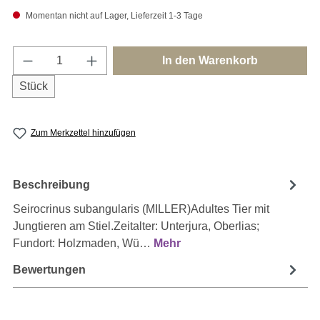
Momentan nicht auf Lager, Lieferzeit 1-3 Tage
Produkt Anzahl: Gib den gewünschten Wert e
In den Warenkorb
Stück
Zum Merkzettel hinzufügen
Beschreibung
Seirocrinus subangularis (MILLER)Adultes Tier mit
Jungtieren am Stiel.Zeitalter: Unterjura, Oberlias;
Fundort: Holzmaden, Wü…
Mehr
Bewertungen