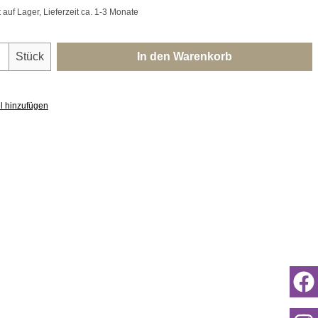
uf Lager, Lieferzeit ca. 1-3 Monate
nzahl: Gib den gewünschten Wert ein oder 
Stück
In den Warenkorb
l hinzufügen