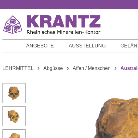
m Hauptinhalt springen
Zur Suche springen
Zur Hauptnavigation springen
ANGEBOTE
AUSSTELLUNG
GELÄN
LEHRMITTEL
Abgüsse
Affen / Menschen
Austra