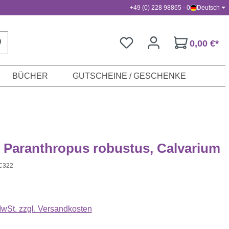
+49 (0) 228 98865 - 0
Deutsch
0,00 €*
BÜCHER
GUTSCHEINE / GESCHENKE
 Paranthropus robustus, Calvarium
C322
s:
 MwSt. zzgl. Versandkosten