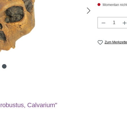
Momentan nicht a
Produkt A
Zum Merkzette
robustus, Calvarium"