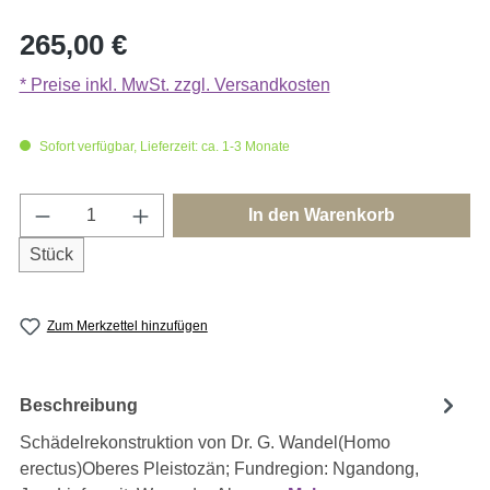
Regulärer Preis:
265,00 €
* Preise inkl. MwSt. zzgl. Versandkosten
Sofort verfügbar, Lieferzeit: ca. 1-3 Monate
Produkt Anzahl: Gib den gewünschten Wert e
In den Warenkorb
Stück
Zum Merkzettel hinzufügen
Beschreibung
Schädelrekonstruktion von Dr. G. Wandel(Homo
erectus)Oberes Pleistozän; Fundregion: Ngandong,