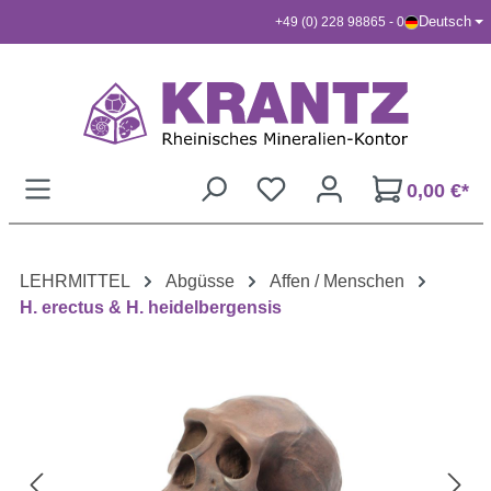
Deutsch
+49 (0) 228 98865 - 0
Zum Hauptinhalt springen
0,00 €*
LEHRMITTEL
Abgüsse
Affen / Menschen
H. erectus & H. heidelbergensis