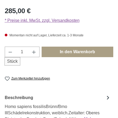
Regulärer Preis:
285,00 €
* Preise inkl. MwSt. zzgl. Versandkosten
Momentan nicht auf Lager, Lieferzeit ca. 1-3 Monate
Produkt Anzahl: Gib den gewünschten Wert e
In den Warenkorb
Stück
Zum Merkzettel hinzufügen
Beschreibung
Homo sapiens fossilisBrünn/Brno
IIISchädelrekonstruktion, weiblich.Zeitalter: Oberes