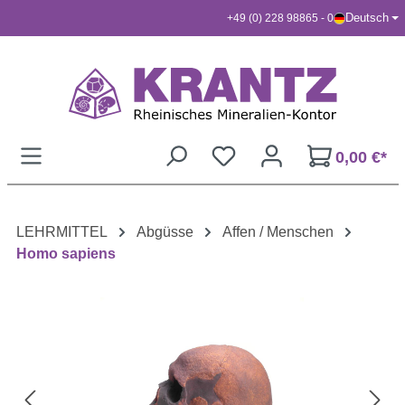
Deutsch
+49 (0) 228 98865 - 0
Zum Hauptinhalt springen
0,00 €*
LEHRMITTEL
Abgüsse
Affen / Menschen
Homo sapiens