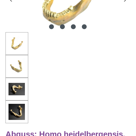
Abguss: Homo heidelbergensis,