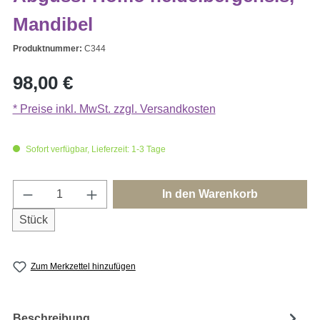
Mandibel
Produktnummer:
C344
Regulärer Preis:
98,00 €
* Preise inkl. MwSt. zzgl. Versandkosten
Sofort verfügbar, Lieferzeit: 1-3 Tage
Produkt Anzahl: Gib den gewünschten Wert e
In den Warenkorb
Stück
Zum Merkzettel hinzufügen
Beschreibung