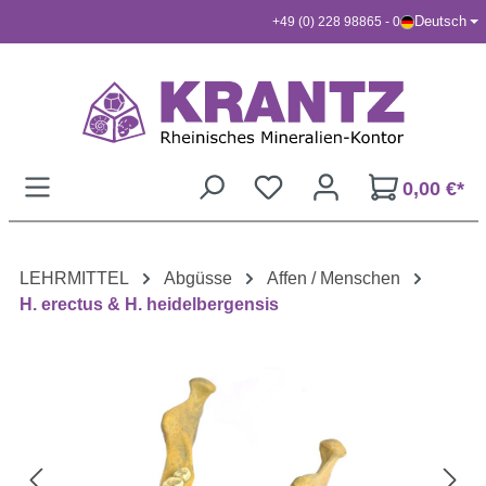
Deutsch
+49 (0) 228 98865 - 0
Zum Hauptinhalt springen
0,00 €*
LEHRMITTEL
Abgüsse
Affen / Menschen
H. erectus & H. heidelbergensis