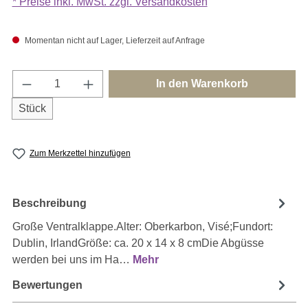
* Preise inkl. MwSt. zzgl. Versandkosten
Momentan nicht auf Lager, Lieferzeit auf Anfrage
Produkt Anzahl: Gib den gewünschten Wert e
In den Warenkorb
Stück
Zum Merkzettel hinzufügen
Beschreibung
Große Ventralklappe.Alter: Oberkarbon, Visé;Fundort:
Dublin, IrlandGröße: ca. 20 x 14 x 8 cmDie Abgüsse
werden bei uns im Ha…
Mehr
Bewertungen