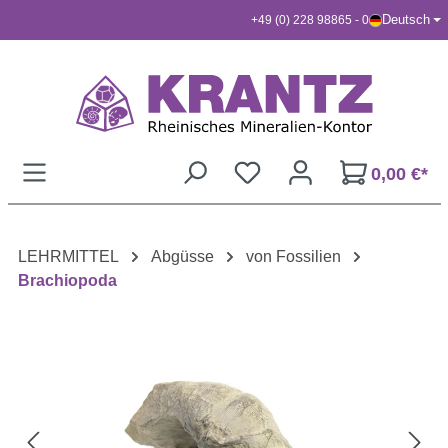
Deutsch
+49 (0) 228 98865 - 0
Zum Hauptinhalt springen
0,00 €*
LEHRMITTEL
Abgüsse
von Fossilien
Brachiopoda