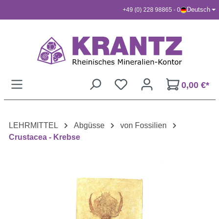
Deutsch
+49 (0) 228 98865 - 0
Zum Hauptinhalt springen
0,00 €*
LEHRMITTEL
Abgüsse
von Fossilien
Crustacea - Krebse