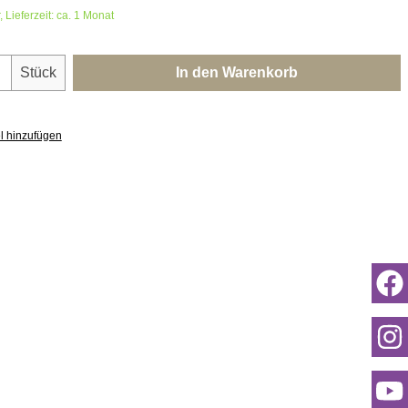
 Lieferzeit: ca. 1 Monat
nzahl: Gib den gewünschten Wert ein oder 
Stück
In den Warenkorb
l hinzufügen