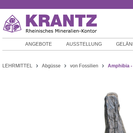
m Hauptinhalt springen
Zur Suche springen
Zur Hauptnavigation springen
ANGEBOTE
AUSSTELLUNG
GELÄN
LEHRMITTEL
Abgüsse
von Fossilien
Amphibia -