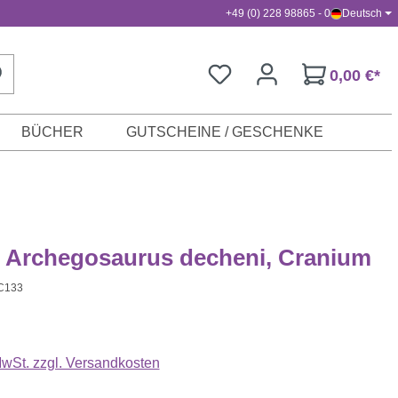
+49 (0) 228 98865 - 0
Deutsch
0,00 €*
BÜCHER
GUTSCHEINE / GESCHENKE
 Archegosaurus decheni, Cranium
C133
s:
 MwSt. zzgl. Versandkosten