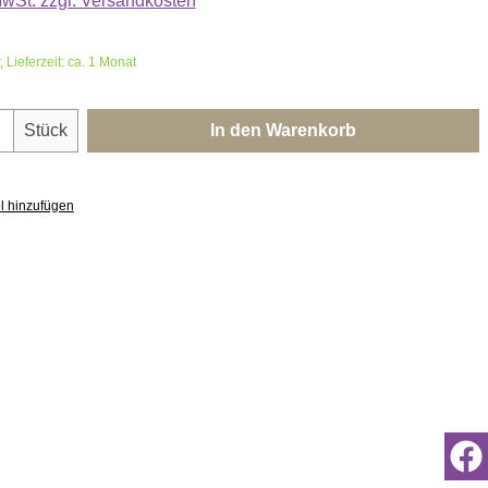
 MwSt. zzgl. Versandkosten
 Lieferzeit: ca. 1 Monat
nzahl: Gib den gewünschten Wert ein oder 
Stück
In den Warenkorb
l hinzufügen