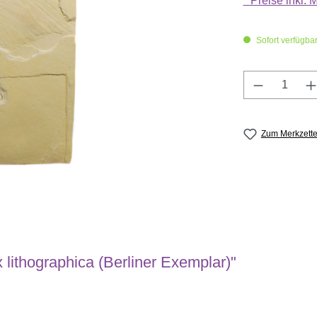
* Preise inkl.
Sofort verfügbar,
Produkt A
Zum Merkzette
lithographica (Berliner Exemplar)"