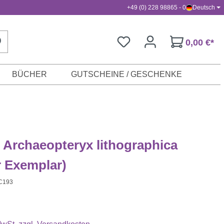
+49 (0) 228 98865 - 0
Deutsch
0,00 €*
BÜCHER
GUTSCHEINE / GESCHENKE
 Archaeopteryx lithographica
r Exemplar)
C193
s: