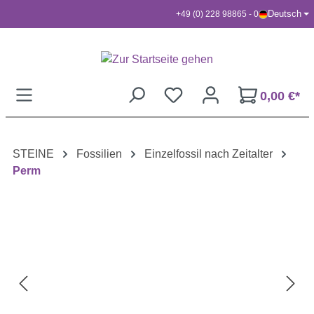
Deutsch
+49 (0) 228 98865 - 0
Zum Hauptinhalt springen
0,00 €*
STEINE
Fossilien
Einzelfossil nach Zeitalter
Perm