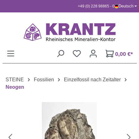
Deutsch
+49 (0) 228 98865 - 0
Zum Hauptinhalt springen
0,00 €*
STEINE
Fossilien
Einzelfossil nach Zeitalter
Neogen