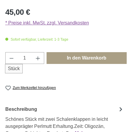
Regulärer Preis:
45,00 €
* Preise inkl. MwSt. zzgl. Versandkosten
Sofort verfügbar, Lieferzeit: 1-3 Tage
Produkt Anzahl: Gib den gewünschten Wert e
In den Warenkorb
Stück
Zum Merkzettel hinzufügen
Beschreibung
Schönes Stück mit zwei Schalenklappen in leicht
ausgeprägter Perlmutt Erhaltung.Zeit: Oligozän,