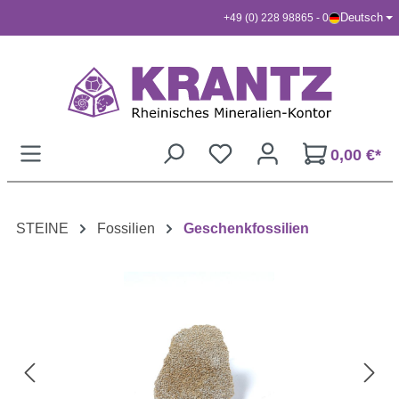
Deutsch
+49 (0) 228 98865 - 0
Zum Hauptinhalt springen
0,00 €*
STEINE
Fossilien
Geschenkfossilien