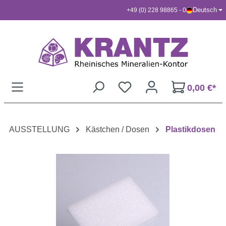
Deutsch
+49 (0) 228 98865 - 0
Zum Hauptinhalt springen
0,00 €*
AUSSTELLUNG
Kästchen / Dosen
Plastikdosen