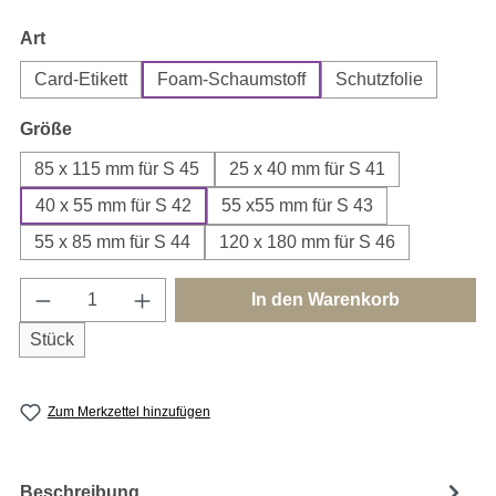
auswählen
Art
Card-Etikett
Foam-Schaumstoff
Schutzfolie
auswählen
Größe
85 x 115 mm für S 45
25 x 40 mm für S 41
40 x 55 mm für S 42
55 x55 mm für S 43
55 x 85 mm für S 44
120 x 180 mm für S 46
Produkt Anzahl: Gib den gewünschten Wert e
In den Warenkorb
Stück
Zum Merkzettel hinzufügen
Beschreibung