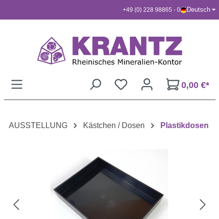
Deutsch
+49 (0) 228 98865 - 0
Zum Hauptinhalt springen
0,00 €*
AUSSTELLUNG
Kästchen / Dosen
Plastikdosen