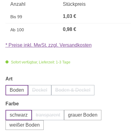
Anzahl
Stückpreis
1,03 €
Bis
99
0,98 €
Ab
100
* Preise inkl. MwSt. zzgl. Versandkosten
Sofort verfügbar, Lieferzeit: 1-3 Tage
auswählen
Art
Boden
Deckel
Boden & Deckel
(Diese Option ist zurzeit nicht verfügbar.)
(Diese Option ist zurzeit nicht ver
auswählen
Farbe
schwarz
transparent
grauer Boden
(Diese Option ist zurzeit nicht verfügbar.)
weißer Boden