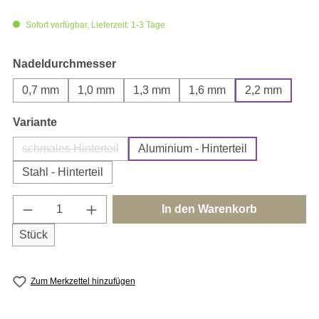
Sofort verfügbar, Lieferzeit: 1-3 Tage
auswählen
Nadeldurchmesser
0,7 mm
1,0 mm
1,3 mm
1,6 mm
2,2 mm
auswählen
Variante
schmales Hinterteil
Aluminium - Hinterteil
(Diese Option ist zurzeit nicht verfügbar.)
Stahl - Hinterteil
Produkt Anzahl: Gib den gewünschten Wert e
In den Warenkorb
Stück
Zum Merkzettel hinzufügen