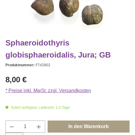
Sphaeroidothyris
globisphaeroidalis, Jura; GB
Produktnummer:
F742802
Regulärer Preis:
8,00 €
* Preise inkl. MwSt. zzgl. Versandkosten
Sofort verfügbar, Lieferzeit: 1-3 Tage
Produkt Anzahl: Gib den gewünschten Wert e
In den Warenkorb