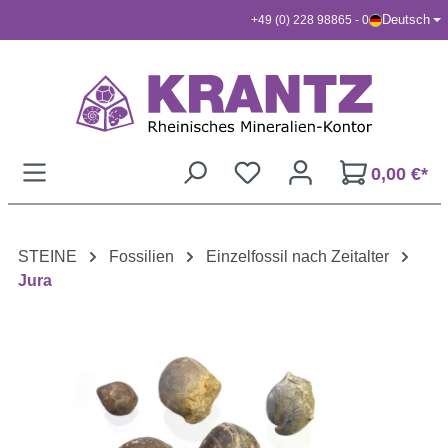
Deutsch
+49 (0) 228 98865 - 0
Zum Hauptinhalt springen
0,00 €*
STEINE
Fossilien
Einzelfossil nach Zeitalter
Jura