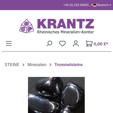
Deutsch
+49 (0) 228 98865 - 0
Zum Hauptinhalt springen
0,00 €*
STEINE
Mineralien
Trommelsteine