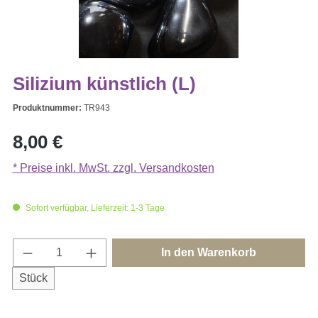
Silizium künstlich (L)
Produktnummer:
TR943
Regulärer Preis:
8,00 €
* Preise inkl. MwSt. zzgl. Versandkosten
Sofort verfügbar, Lieferzeit: 1-3 Tage
Produkt Anzahl: Gib den gewünschten Wert e
In den Warenkorb
Stück