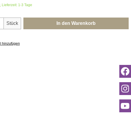
 Lieferzeit: 1-3 Tage
nzahl: Gib den gewünschten Wert ein oder 
Stück
In den Warenkorb
l hinzufügen