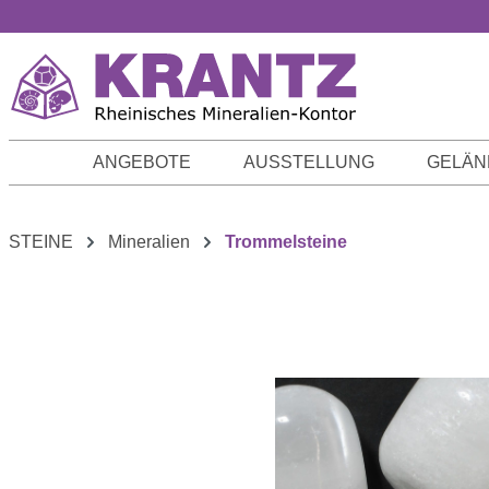
m Hauptinhalt springen
Zur Suche springen
Zur Hauptnavigation springen
ANGEBOTE
AUSSTELLUNG
GELÄN
STEINE
Mineralien
Trommelsteine