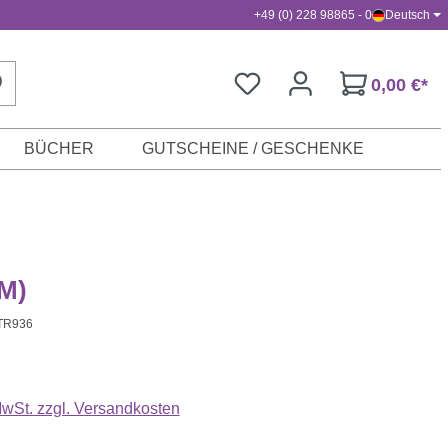
+49 (0) 228 98865 - 0
Deutsch
0,00 €*
BÜCHER
GUTSCHEINE / GESCHENKE
(M)
TR936
s:
 MwSt. zzgl. Versandkosten