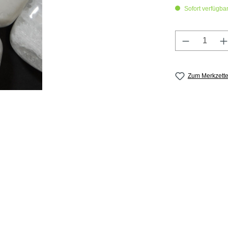
Sofort verfügbar,
Produkt A
Zum Merkzette