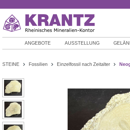
m Hauptinhalt springen
Zur Suche springen
Zur Hauptnavigation springen
ANGEBOTE
AUSSTELLUNG
GELÄN
STEINE
Fossilien
Einzelfossil nach Zeitalter
Neo