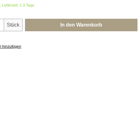
 Lieferzeit: 1-3 Tage
nzahl: Gib den gewünschten Wert ein oder 
Stück
In den Warenkorb
l hinzufügen