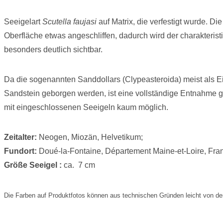
Seeigelart
Scutella faujasi
auf Matrix, die verfestigt wurde. Di
Oberfläche etwas angeschliffen, dadurch wird der charakterist
besonders deutlich sichtbar.
Da die sogenannten Sanddollars (Clypeasteroida) meist als Ei
Sandstein geborgen werden, ist eine vollständige Entnahme g
mit eingeschlossenen Seeigeln kaum möglich.
Zeitalter:
Neogen, Miozän, Helvetikum;
Fundort:
Doué-la-Fontaine, Département Maine-et-Loire, Fra
Größe Seeigel :
ca. 7 cm
Die Farben auf Produktfotos können aus technischen Gründen leicht von de