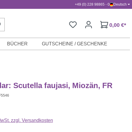
+49 (0) 228 98865 - 0
Deutsch
0,00 €*
BÜCHER
GUTSCHEINE / GESCHENKE
ar: Scutella faujasi, Miozän, FR
F5546
s:
 MwSt. zzgl. Versandkosten