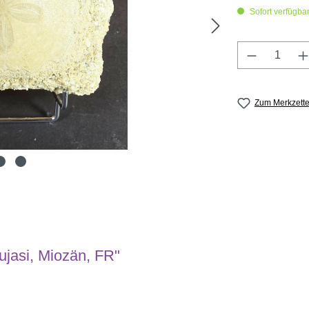
Sofort verfügbar,
Produkt A
Zum Merkzette
ujasi, Miozän, FR"