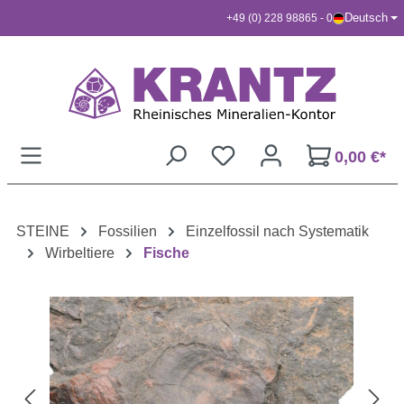
Deutsch
+49 (0) 228 98865 - 0
Zum Hauptinhalt springen
0,00 €*
STEINE
Fossilien
Einzelfossil nach Systematik
Wirbeltiere
Fische