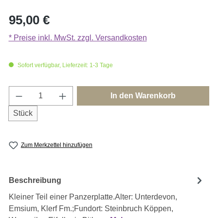
Regulärer Preis:
95,00 €
* Preise inkl. MwSt. zzgl. Versandkosten
Sofort verfügbar, Lieferzeit: 1-3 Tage
Produkt Anzahl: Gib den gewünschten Wert e
In den Warenkorb
Stück
Zum Merkzettel hinzufügen
Beschreibung
Kleiner Teil einer Panzerplatte.Alter: Unterdevon,
Emsium, Klerf Fm.;Fundort: Steinbruch Köppen,