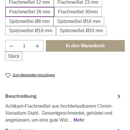
Flachmeißel 12 mm
Flachmeißel 23 mm
Flachmeißel 26 mm
Flachmeißel 30mm
Spitzmeißel Ø8 mm
Spitzmeißel Ø16 mm
Spitzmeißel Ø18 mm
Spitzmeißel Ø20 mm
Produkt Anzahl: Gib den gewünschten Wert e
In den Warenkorb
Stück
Zum Merkzettel hinzufügen
Beschreibung
Achtkant-Flachmeißel aus hochbelastbarem Chrom-
Vanadium-Stahl. Gesamtgeschmiedet, gehärtet und
angelassen, um eine gute Wid…
Mehr