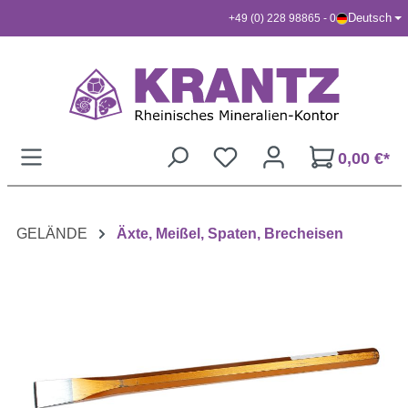
Deutsch
+49 (0) 228 98865 - 0
Zum Hauptinhalt springen
0,00 €*
GELÄNDE
Äxte, Meißel, Spaten, Brecheisen