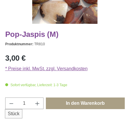
Pop-Jaspis (M)
Produktnummer:
TR810
Regulärer Preis:
3,00 €
* Preise inkl. MwSt. zzgl. Versandkosten
Sofort verfügbar, Lieferzeit: 1-3 Tage
Produkt Anzahl: Gib den gewünschten Wert e
In den Warenkorb
Stück