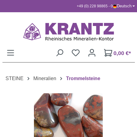
Deutsch
+49 (0) 228 98865 - 0
Zum Hauptinhalt springen
0,00 €*
STEINE
Mineralien
Trommelsteine