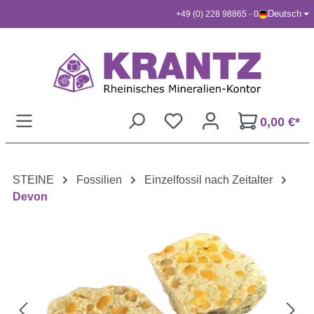
Deutsch
+49 (0) 228 98865 - 0
Zum Hauptinhalt springen
0,00 €*
STEINE
Fossilien
Einzelfossil nach Zeitalter
Devon