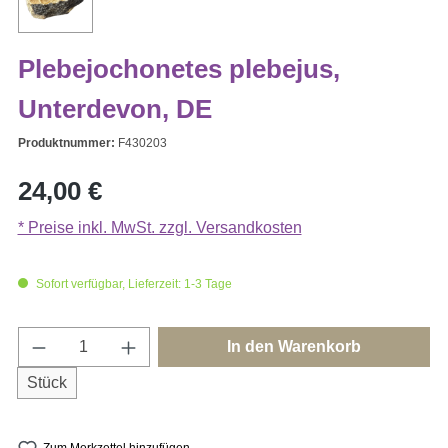
Plebejochonetes plebejus,
Unterdevon, DE
Produktnummer:
F430203
Regulärer Preis:
24,00 €
* Preise inkl. MwSt. zzgl. Versandkosten
Sofort verfügbar, Lieferzeit: 1-3 Tage
Produkt Anzahl: Gib den gewünschten Wert e
In den Warenkorb
Stück